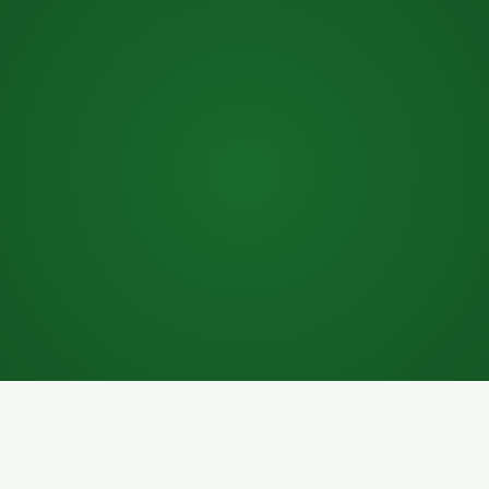
Graha Aktiva
Kuningan, Jakarta Selatan
sales@manjo.co.id
Respon dalam 24 jam
www.manjo.co.id
Dokumentasi tersedia